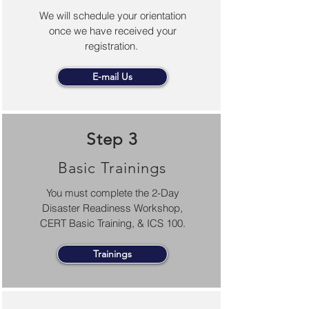
We will schedule your orientation
once we have received your
registration.
E-mail Us
Step 3
Basic Trainings
You must complete the 2-Day
Disaster Readiness Workshop,
CERT Basic Training, & ICS 100.
Trainings