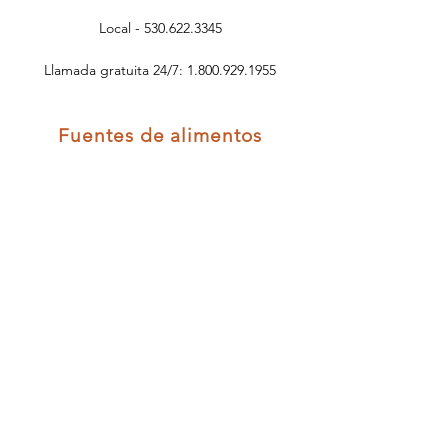
Local - 530.622.3345
Llamada gratuita 24/7: 1.800.929.1955
Fuentes de alimentos
Banco de alimentos del condado de El Dorado
Iglesia Federada - Placerville
Iglesia del Valle Verde
Iglesia Bíblica Pionera
Comedor del Aposento Alto