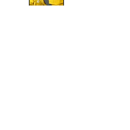
Dirección física:
8171 Monte Aukum Road, Suite 103
Monte Aukum, CA 95656
Dirección de envio:
Apartado postal 521
Somerset, CA 95684
530-287-4710
Horario
de oficina
: lunes a
viernes de 9 a. m. a 5 p. m.
Información@WestSlopeFoundation.org